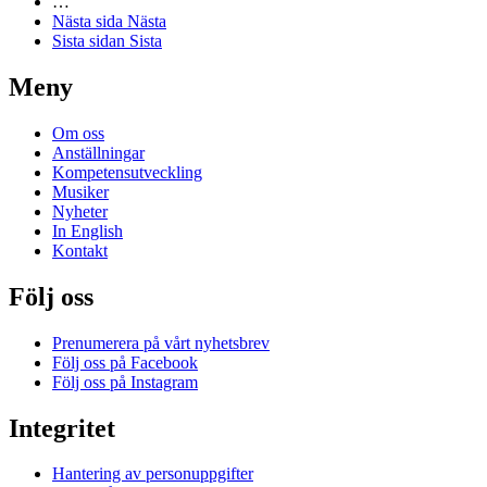
…
Nästa sida
Nästa
Sista sidan
Sista
Meny
Om oss
Anställningar
Kompetensutveckling
Musiker
Nyheter
In English
Kontakt
Följ oss
Prenumerera på vårt nyhetsbrev
Följ oss på Facebook
Följ oss på Instagram
Integritet
Hantering av personuppgifter