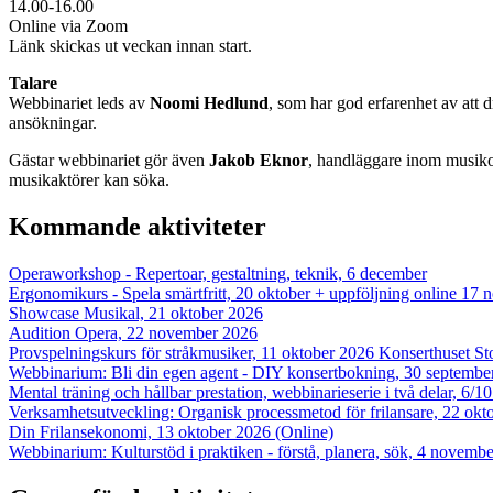
14.00-16.00
Online via Zoom
Länk skickas ut veckan innan start.
Talare
Webbinariet leds av
Noomi Hedlund
, som har god erfarenhet av att
ansökningar.
Gästar webbinariet gör även
Jakob Eknor
, handläggare inom musiko
musikaktörer kan söka.
Kommande aktiviteter
Operaworkshop - Repertoar, gestaltning, teknik, 6 december
Ergonomikurs - Spela smärtfritt, 20 oktober + uppföljning online 17
Showcase Musikal, 21 oktober 2026
Audition Opera, 22 november 2026
Provspelningskurs för stråkmusiker, 11 oktober 2026 Konserthuset S
Webbinarium: Bli din egen agent - DIY konsertbokning, 30 septembe
Mental träning och hållbar prestation, webbinarieserie i två delar, 6/1
Verksamhetsutveckling: Organisk processmetod för frilansare, 22 okt
Din Frilansekonomi, 13 oktober 2026 (Online)
Webbinarium: Kulturstöd i praktiken - förstå, planera, sök, 4 novembe