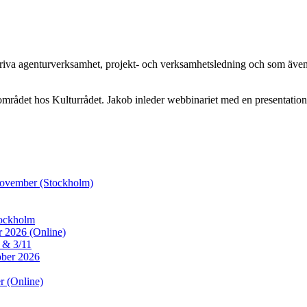
 driva agenturverksamhet, projekt- och verksamhetsledning och som äve
mrådet hos Kulturrådet. Jakob inleder webbinariet med en presentatio
 november (Stockholm)
tockholm
r 2026 (Online)
0 & 3/11
ober 2026
r (Online)