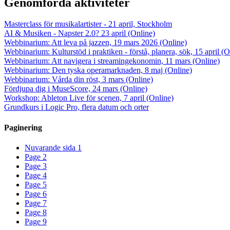
Genomförda aktiviteter
Masterclass för musikalartister - 21 april, Stockholm
AI & Musiken - Napster 2.0? 23 april (Online)
Webbinarium: Att leva på jazzen, 19 mars 2026 (Online)
Webbinarium: Kulturstöd i praktiken - förstå, planera, sök, 15 april (O
Webbinarium: Att navigera i streamingekonomin, 11 mars (Online)
Webbinarium: Den tyska operamarknaden, 8 maj (Online)
Webbinarium: Vårda din röst, 3 mars (Online)
Fördjupa dig i MuseScore, 24 mars (Online)
Workshop: Ableton Live för scenen, 7 april (Online)
Grundkurs i Logic Pro, flera datum och orter
Paginering
Nuvarande sida
1
Page
2
Page
3
Page
4
Page
5
Page
6
Page
7
Page
8
Page
9