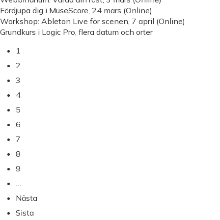
Fördjupa dig i MuseScore, 24 mars (Online)
Workshop: Ableton Live för scenen, 7 april (Online)
Grundkurs i Logic Pro, flera datum och orter
Nuvarande
1
sida
Paginering
Page
2
Page
3
Page
4
Page
5
Page
6
Page
7
Page
8
Page
9
…
Nästa
Nästa
sida
Sista
Sista