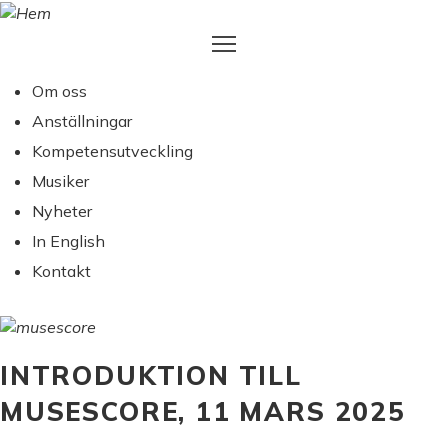
Hoppa
till
huvudinnehåll
Om oss
MAIN
Anställningar
NAVIGATION
Kompetensutveckling
Musiker
Nyheter
In English
Kontakt
INTRODUKTION TILL
MUSESCORE, 11 MARS 2025