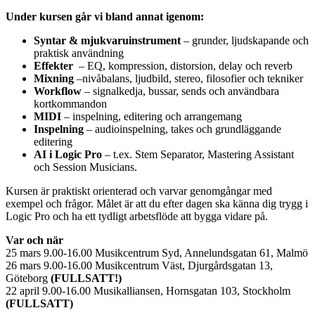
Under kursen går vi bland annat igenom:
Syntar & mjukvaruinstrument
– grunder, ljudskapande och
praktisk användning
Effekter
– EQ, kompression, distorsion, delay och reverb
Mixning
–nivåbalans, ljudbild, stereo, filosofier och tekniker
Workflow
– signalkedja, bussar, sends och användbara
kortkommandon
MIDI
– inspelning, editering och arrangemang
Inspelning
– audioinspelning, takes och grundläggande
editering
AI i Logic Pro
– t.ex. Stem Separator, Mastering Assistant
och Session Musicians.
Kursen är praktiskt orienterad och varvar genomgångar med
exempel och frågor. Målet är att du efter dagen ska känna dig trygg i
Logic Pro och ha ett tydligt arbetsflöde att bygga vidare på.
Var och när
25 mars 9.00-16.00 Musikcentrum Syd, Annelundsgatan 61, Malmö
26 mars 9.00-16.00 Musikcentrum Väst, Djurgårdsgatan 13,
Göteborg
(FULLSATT!)
22 april 9.00-16.00 Musikalliansen, Hornsgatan 103, Stockholm
(FULLSATT)