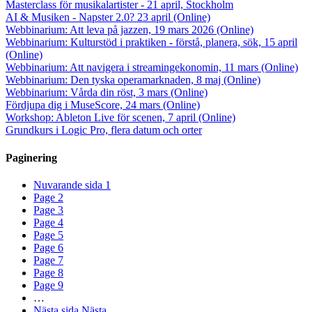
Masterclass för musikalartister - 21 april, Stockholm
AI & Musiken - Napster 2.0? 23 april (Online)
Webbinarium: Att leva på jazzen, 19 mars 2026 (Online)
Webbinarium: Kulturstöd i praktiken - förstå, planera, sök, 15 april
(Online)
Webbinarium: Att navigera i streamingekonomin, 11 mars (Online)
Webbinarium: Den tyska operamarknaden, 8 maj (Online)
Webbinarium: Vårda din röst, 3 mars (Online)
Fördjupa dig i MuseScore, 24 mars (Online)
Workshop: Ableton Live för scenen, 7 april (Online)
Grundkurs i Logic Pro, flera datum och orter
Paginering
Nuvarande sida
1
Page
2
Page
3
Page
4
Page
5
Page
6
Page
7
Page
8
Page
9
…
Nästa sida
Nästa