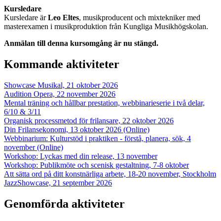
Kursledare
Kursledare är
Leo Eltes
,
musikproducent och mixtekniker med
masterexamen i musikproduktion från Kungliga Musikhögskolan.
Anmälan till denna kursomgång är nu stängd.
Kommande aktiviteter
Showcase Musikal, 21 oktober 2026
Audition Opera, 22 november 2026
Mental träning och hållbar prestation, webbinarieserie i två delar,
6/10 & 3/11
Organisk processmetod för frilansare, 22 oktober 2026
Din Frilansekonomi, 13 oktober 2026 (Online)
Webbinarium: Kulturstöd i praktiken - förstå, planera, sök, 4
november (Online)
Workshop: Lyckas med din release, 13 november
Workshop: Publikmöte och scenisk gestaltning, 7-8 oktober
Att sätta ord på ditt konstnärliga arbete, 18-20 november, Stockholm
JazzShowcase, 21 september 2026
Genomförda aktiviteter