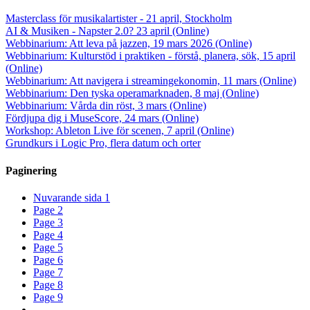
Masterclass för musikalartister - 21 april, Stockholm
AI & Musiken - Napster 2.0? 23 april (Online)
Webbinarium: Att leva på jazzen, 19 mars 2026 (Online)
Webbinarium: Kulturstöd i praktiken - förstå, planera, sök, 15 april
(Online)
Webbinarium: Att navigera i streamingekonomin, 11 mars (Online)
Webbinarium: Den tyska operamarknaden, 8 maj (Online)
Webbinarium: Vårda din röst, 3 mars (Online)
Fördjupa dig i MuseScore, 24 mars (Online)
Workshop: Ableton Live för scenen, 7 april (Online)
Grundkurs i Logic Pro, flera datum och orter
Paginering
Nuvarande sida
1
Page
2
Page
3
Page
4
Page
5
Page
6
Page
7
Page
8
Page
9
…