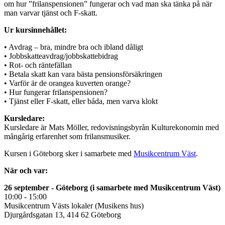
om hur ”frilanspensionen” fungerar och vad man ska tänka på när
man varvar tjänst och F-skatt.
Ur kursinnehållet:
• Avdrag – bra, mindre bra och ibland dåligt
• Jobbskatteavdrag/jobbskattebidrag
• Rot- och räntefällan
• Betala skatt kan vara bästa pensionsförsäkringen
• Varför är de orangea kuverten orange?
• Hur fungerar frilanspensionen?
• Tjänst eller F-skatt, eller båda, men varva klokt
Kursledare:
Kursledare är Mats Möller, redovisningsbyrån Kulturekonomin med
mångårig erfarenhet som frilansmusiker.
Kursen i Göteborg sker i samarbete med
Musikcentrum Väst
.
När och var:
26 september - Göteborg (i samarbete med Musikcentrum Väst)
10:00 - 15:00
Musikcentrum Västs lokaler (Musikens hus)
Djurgårdsgatan 13
,
414 62 Göteborg